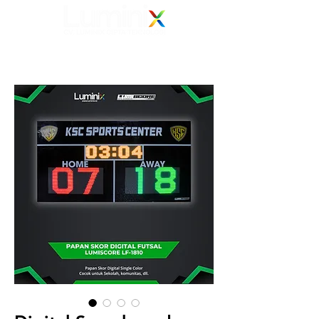
Elevating Vision
Your Electronic Display Solution Partner
082 139 139 239