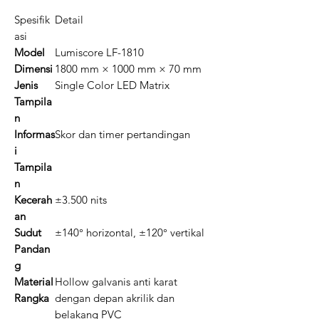
Spesifik
Detail
asi
Model
Lumiscore LF-1810
Dimensi
1800 mm × 1000 mm × 70 mm
Jenis
Single Color LED Matrix
Tampila
n
Informas
Skor dan timer pertandingan
i
Tampila
n
Kecerah
±3.500 nits
an
Sudut
±140° horizontal, ±120° vertikal
Pandan
g
Material
Hollow galvanis anti karat
Rangka
dengan depan akrilik dan
belakang PVC