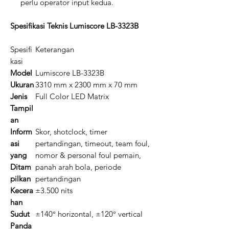
perlu operator input kedua.
Spesifikasi Teknis Lumiscore LB-3323B
Spesifi
Keterangan
kasi
Model
Lumiscore LB-3323B
Ukuran
3310 mm x 2300 mm x 70 mm
Jenis
Full Color LED Matrix
Tampil
an
Inform
Skor, shotclock, timer
asi
pertandingan, timeout, team foul,
yang
nomor & personal foul pemain,
Ditam
panah arah bola, periode
pilkan
pertandingan
Kecera
±3.500 nits
han
Sudut
±140° horizontal, ±120° vertical
Panda