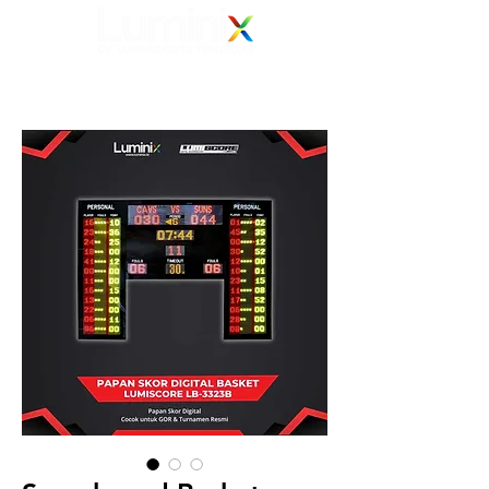
Elevating Vision
Your Electronic Display Solution Partner
082 139 139 239