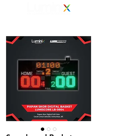
Elevating Vision
Your Electronic Display Solution Partner
082 139 139 239