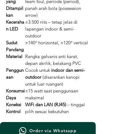
yang
team foul, periode (period),
Ditampil
panah arah bola (possession
kan
arrow)
Keceraha
±3.500 nits – tetap jelas di
n LED
lapangan indoor & semi-
outdoor
Sudut
±140° horizontal, ±120° vertical
Pandang
Material
Rangka galvanis anti karat,
depan akrilik, belakang PVC
Penggun
Cocok untuk
indoor dan semi-
aan
outdoor
(disarankan kanopi
untuk luar ruangan)
Konsumsi
±15 watt saat penggunaan
Daya
maksimal
Koneksi
WiFi dan LAN (RJ45)
– tinggal
Kontrol
pilih sesuai kebutuhan
Order via Whatsapp