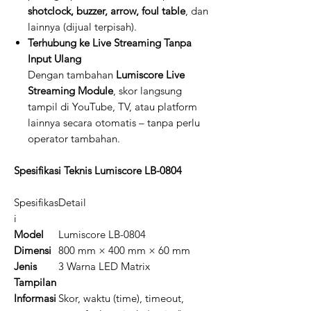
shotclock, buzzer, arrow, foul table
, dan
lainnya (dijual terpisah).
Terhubung ke Live Streaming Tanpa
Input Ulang
Dengan tambahan
Lumiscore Live
Streaming Module
, skor langsung
tampil di YouTube, TV, atau platform
lainnya secara otomatis – tanpa perlu
operator tambahan.
Spesifikasi Teknis Lumiscore LB-0804
Spesifikas
Detail
i
Model
Lumiscore LB-0804
Dimensi
800 mm × 400 mm × 60 mm
Jenis
3 Warna LED Matrix
Tampilan
Informasi
Skor, waktu (time), timeout,