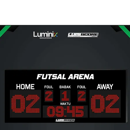
Elevating Vision
ur Electronic Display
Home
e-commerce
Marke
Solution Partner