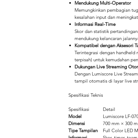
Mendukung Multi-Operator
Memungkinkan pembagian tuga
kesalahan input dan meningkat
Informasi Real-Time
Skor dan statistik pertandingan
mendukung kelancaran jalanny
Kompatibel dengan Aksesori 
Terintegrasi dengan handheld 
terpisah) untuk kemudahan pe
Dukungan Live Streaming Oto
Dengan Lumiscore Live Stream
tampil otomatis di layar live s
Spesifikasi Teknis
Spesifikasi
Detail
Model
Lumiscore LF-07
Dimensi
700 mm × 300 
Tipe Tampilan
Full Color LED M
Informasi
Skor, timer, tea