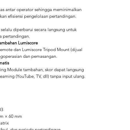
s antar operator sehingga meminimalkan
kan efisiensi pengelolaan pertandingan.
 selalu diperbarui secara langsung untuk
a pertandingan.
Tambahan Lumiscore
remote dan Lumiscore Tripod Mount (dijual
ngoperasian dan pemasangan.
matis
ing Module tambahan, skor dapat langsung
treaming (YouTube, TV, dll) tanpa input ulang.
03
mm × 60 mm
atrix
m foul, dan periode pertandingan