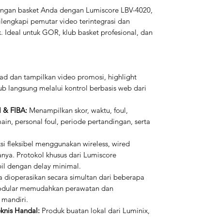
ngan basket Anda dengan Lumiscore LBV-4020,
dilengkapi pemutar video terintegrasi dan
. Ideal untuk GOR, klub basket profesional, dan
d dan tampilkan video promosi, highlight
lub langsung melalui kontrol berbasis web dari
 & FIBA:
Menampilkan skor, waktu, foul,
in, personal foul, periode pertandingan, serta
i fleksibel menggunakan wireless, wired
nya. Protokol khusus dari Lumiscore
bil dengan delay minimal.
a dioperasikan secara simultan dari beberapa
modular memudahkan perawatan dan
mandiri.
knis Handal:
Produk buatan lokal dari Luminix,