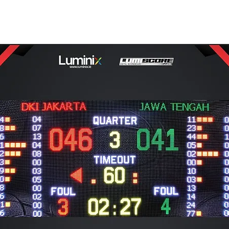
Elevating Vision
ur Electronic Display
Home
e-commerce
Marke
Solution Partner