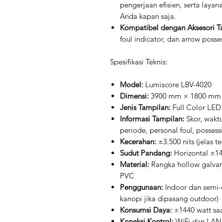
pengerjaan efisien, serta laya
Anda kapan saja.
Kompatibel dengan Aksesori 
foul indicator, dan arrow posse
Spesifikasi Teknis:
Model:
Lumiscore LBV-4020
Dimensi:
3900 mm × 1800 mm
Jenis Tampilan:
Full Color LED
Informasi Tampilan:
Skor, wakt
periode, personal foul, posses
Kecerahan:
±3.500 nits (jelas t
Sudut Pandang:
Horizontal ±14
Material:
Rangka hollow galvani
PVC
Penggunaan:
Indoor dan semi
kanopi jika dipasang outdoor)
Konsumsi Daya:
±1440 watt sa
Koneksi Kontrol:
WiFi dan LAN (