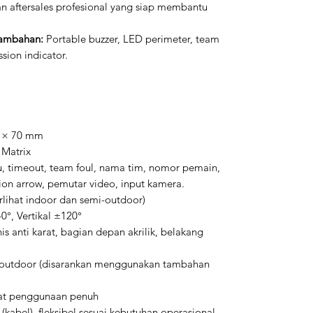
nan aftersales profesional yang siap membantu
Tambahan:
Portable buzzer, LED perimeter, team
ssion indicator.
 × 70 mm
 Matrix
u, timeout, team foul, nama tim, nomor pemain,
sion arrow, pemutar video, input kamera.
erlihat indoor dan semi-outdoor)
0°, Vertikal ±120°
s anti karat, bagian depan akrilik, belakang
-outdoor (disarankan menggunakan tambahan
at penggunaan penuh
kabel), fleksibel sesuai kebutuhan operasional