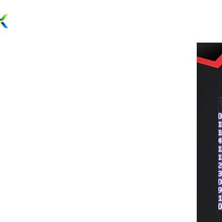
082 139 139 239
Yo