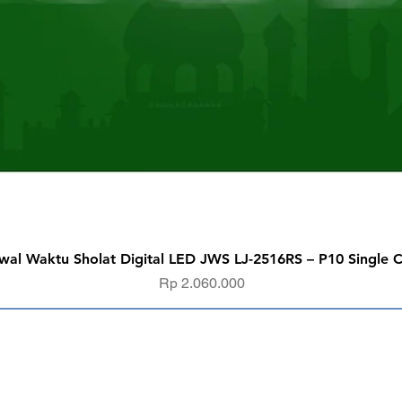
Quick View
wal Waktu Sholat Digital LED JWS LJ-2516RS – P10 Single C
Price
Rp 2.060.000
a Kami
Temukan K