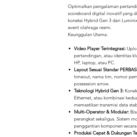
Optimalkan pengalaman pertandi
scoreboard digital inovatif yang 
koneksi Hybrid Gen 3 dari Luminix
event olahraga resmi.
Keunggulan Utama:
Video Player Terintegrasi:
Uploa
pertandingan, atau identitas k
HP, laptop, atau PC.
Layout Sesuai Standar PERBASI
timeout, nama tim, nomor pema
possession arrow.
Teknologi Hybrid Gen 3:
Koneks
Ethernet, atau kombinasi kedua
memastikan transmisi data sta
Multi-Operator & Modular:
Bis
perangkat sekaligus. Sistem 
penggantian komponen secara 
Produksi Cepat & Dukungan Te