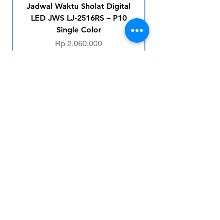
Jadwal Waktu Sholat Digital
LED JWS LJ-2516RS – P10
Single Color
Price
Rp 2.060.000
Navigasi
Kontak Admin
Situs Utama
Portofolio
Downloads
Ikuti Social Media Kami