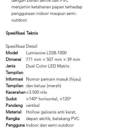
dengan bahan akrilik dan PVC
menjamin ketahanan papan terhadap
penggunaan indoor maupun semi-
outdoor.
Spesifikasi Teknis
Spesifikasi
Detail
Model
Lumiscore LSSB-1000
Dimensi
771 mm × 507 mm × 39 mm
Jenis
Dual Color LED Matrix
Tampilan
Informasi
Nomor pemain masuk (hijau)
Tampilan
dan keluar (merah)
Kecerahan
±3.500 nits
Sudut
±140° horizontal, ±120°
Pandang
vertikal
Material
Hollow galvanis anti karat,
Rangka
depan akrilik, belakang PVC
Pengguna
Indoor dan semi-outdoor