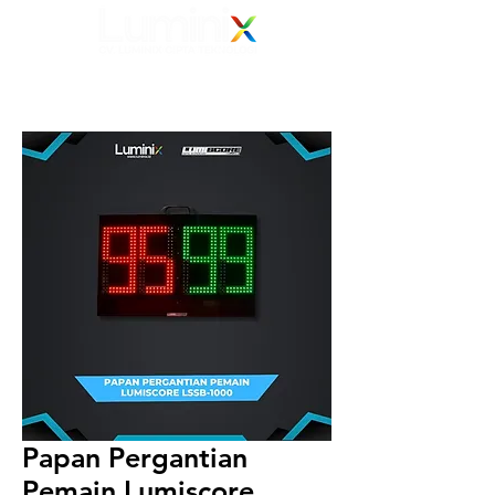
Elevating Vision
Your Electronic Display Solution Partner
082 139 139 239
Papan Pergantian
Pemain Lumiscore