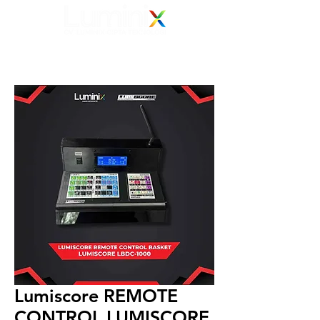
Elevating Vision
Your Electronic Display Solution Partner
082 139 139 239
Lumiscore REMOTE
CONTROL LUMISCORE