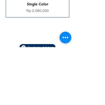
Single Color
Price
Rp 2.060.000
Navigasi
Kontak Admin
Situs Utama
Portofolio
Downloads
Ikuti Social Media Kami