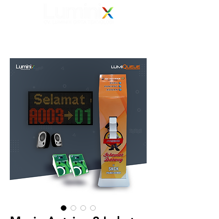
Elevating Vision
Your Electronic Display Solution Partner
082 139 139 239