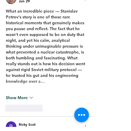
Jun 29
What an incredible piece — Stanislav 
Petrov's story is one of those rare 
historical moments that genuinely makes 
you pause and reflect. The fact that he 
wasn't even supposed to be on duty that 
night, and yet his calm, analytical 
thinking under unimaginable pressure is 
what prevented a nuclear catastrophe, is 
both humbling and fascinating. What 
really stands out is how his decision went 
against rigid Soviet military protocol — 
he trusted his gut and his engineering 
knowledge over a…
Show More
Like
Reply
Ricky Scot
Jun 28