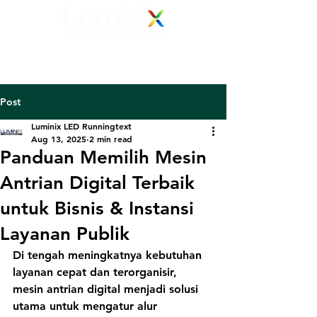
Elevating Vision
Your Electronic Display Solution Partner
082 139 139 239
Post
Luminix LED Runningtext
Aug 13, 2025
2 min read
Panduan Memilih Mesin
Antrian Digital Terbaik
untuk Bisnis & Instansi
Layanan Publik
Di tengah meningkatnya kebutuhan 
layanan cepat dan terorganisir, 
mesin antrian digital
 menjadi solusi 
utama untuk mengatur alur 